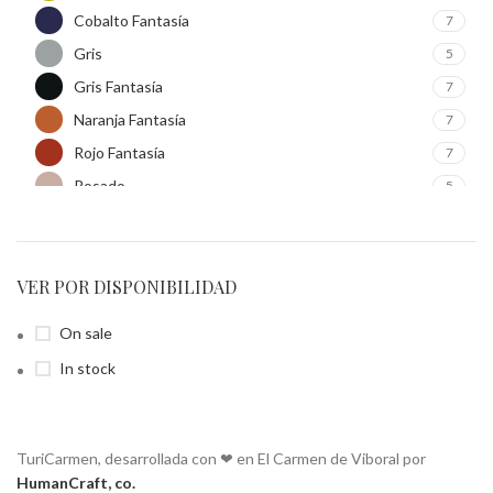
Nido Verde
7
Cobalto Fantasía
7
Ninfa
4
Gris
5
Primavera
7
Gris Fantasía
7
Terracota
6
Naranja Fantasía
7
Turquesa
7
Rojo Fantasía
7
Rosado
5
Turquesa
5
Turquesa Fantasía
7
Verde Fantasía
VER POR DISPONIBILIDAD
7
On sale
In stock
TuriCarmen, desarrollada con ❤ en El Carmen de Viboral por
HumanCraft, co.