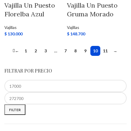
Vajilla Un Puesto
Vajilla Un Puesto
Florelba Azul
Gruma Morado
Vajillas
Vajillas
$
130.000
$
148.700
←
1
2
3
…
7
8
9
10
11
→
FILTRAR POR PRECIO
FILTER