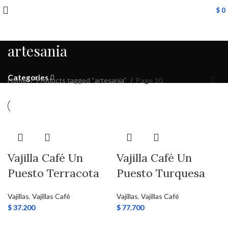
$
0
artesania
Categories
Home
Products tagged “artesania”
Page 10
Vajilla Café Un
Vajilla Café Un
Puesto Terracota
Puesto Turquesa
Vajillas
,
Vajillas Café
Vajillas
,
Vajillas Café
$
37.200
$
77.700