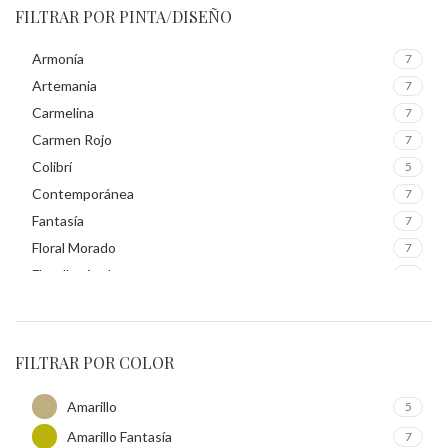
FILTRAR POR PINTA/DISEÑO
Armonía
7
Artemania
7
Carmelina
7
Carmen Rojo
7
Colibrí
5
Contemporánea
7
Fantasía
7
Floral Morado
7
Florelba Azul
6
Gruma Morado
4
Guacamaya
7
Inspiración
7
FILTRAR POR COLOR
Mate Gris
7
Amarillo
5
Mayoral
7
Amarillo Fantasía
Navidad
7
6