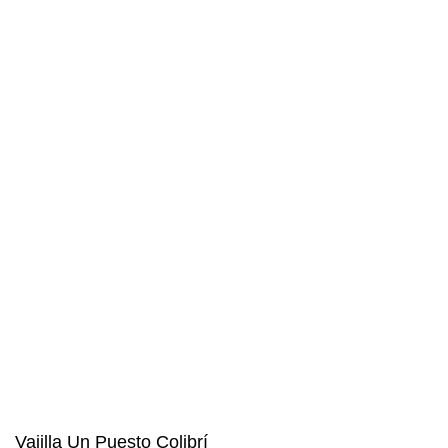
Envíos a todo el mundo
Vajilla Un Puesto Colibrí