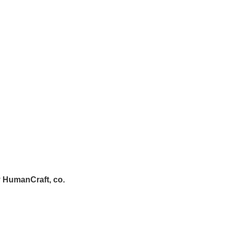
r
HumanCraft, co.