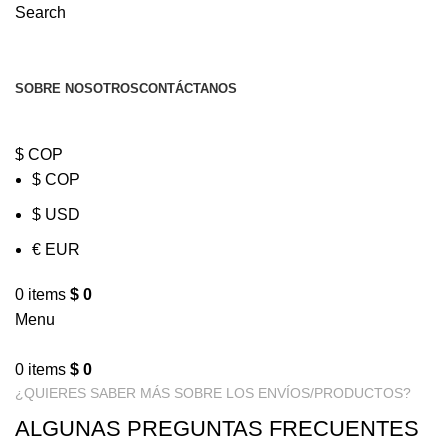
Search
SOBRE NOSOTROS
CONTÁCTANOS
$ COP
$ COP
$ USD
€ EUR
0
items
$
0
Menu
0
items
$
0
¿QUIERES SABER MÁS SOBRE LOS ENVÍOS/PRODUCTOS?
ALGUNAS PREGUNTAS FRECUENTES