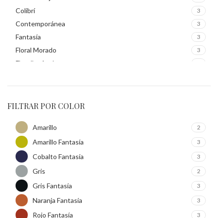
Colibrí
3
Contemporánea
3
Fantasía
3
Floral Morado
3
Florelba Azul
3
Gruma Morado
1
Guacamaya
3
Inspiración
3
FILTRAR POR COLOR
Mate Gris
3
Amarillo
2
Mayoral
3
Amarillo Fantasía
Navidad
3
3
Nido Verde
4
Cobalto Fantasía
3
Primavera
3
Gris
2
Terracota
3
Gris Fantasía
3
Turquesa
3
Naranja Fantasía
3
Rojo Fantasía
3