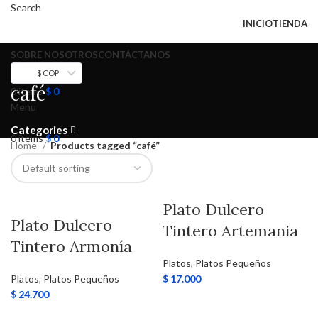
Search
todo el mundo
INICIO
TIENDA
SOBRE NOSOTROS
CONTÁCTANOS
$ COP
café
0
items
$
0
Menu
Categories
0
items
$
0
Home
Products tagged “café”
Plato Dulcero
Plato Dulcero
Tintero Artemania
Tintero Armonía
Platos
,
Platos Pequeños
Platos
,
Platos Pequeños
$
17.000
$
24.700