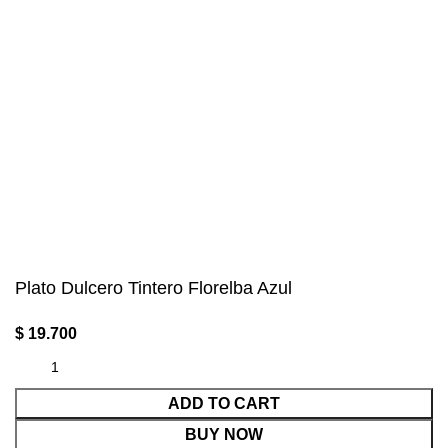
Envíos a todo el mundo
Plato Dulcero Tintero Florelba Azul
$
19.700
ADD TO CART
BUY NOW