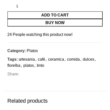
ADD TO CART
BUY NOW
24
People watching this product now!
Category:
Platos
Tags:
artesania
,
café
,
ceramica
,
comida
,
dulces
,
florelba
,
platos
,
tinto
Share:
Related products