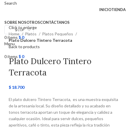
Search
todo el mundo
INICIO
TIENDA
SOBRE NOSOTROS
CONTÁCTANOS
Click to enlarge
$ COP
Home
Platos
Platos Pequeños
0
items
$
0
Plato Dulcero Tintero Terracota
Menu
Back to products
0
items
$
0
Plato Dulcero Tintero
Terracota
$
18.700
El plato dulcero Tintero Terracota, es una muestra exquisita
de la artesanía local. Su diseño detallado y su acabado en
tonos terracota aportan un toque de elegancia y calidez a
cualquier ocasión. Ideal para servir dulces, pequeños
aperitivos, café o tinto, esta pieza refleja la rica tradición