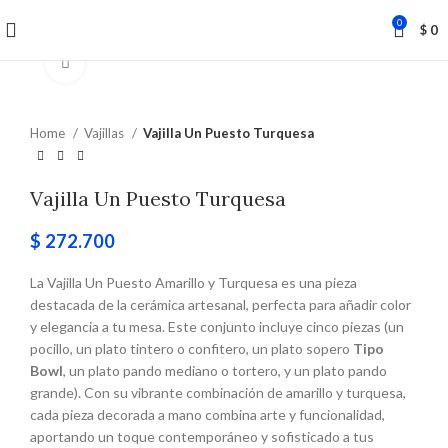
Envíos a todo el mundo
0
$
0
Click to enlarge
Home
Vajillas
Vajilla Un Puesto Turquesa
Vajilla Un Puesto Turquesa
$
272.700
La Vajilla Un Puesto Amarillo y Turquesa es una pieza
destacada de la cerámica artesanal, perfecta para añadir color
y elegancia a tu mesa. Este conjunto incluye cinco piezas (un
pocillo, un plato tintero o confitero, un plato sopero
Tipo
Bowl
, un plato pando mediano o tortero, y un plato pando
grande). Con su vibrante combinación de amarillo y turquesa,
cada pieza decorada a mano combina arte y funcionalidad,
aportando un toque contemporáneo y sofisticado a tus