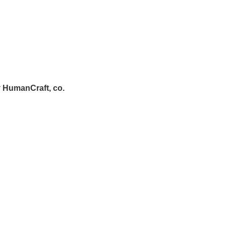
r
HumanCraft, co.