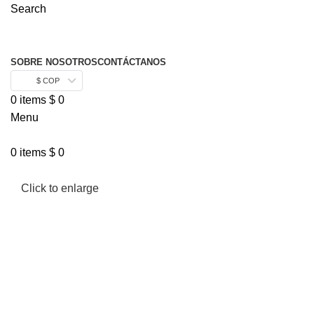
Search
SOBRE NOSOTROS
CONTÁCTANOS
$ COP
0
items
$
0
Menu
0
items
$
0
Click to enlarge