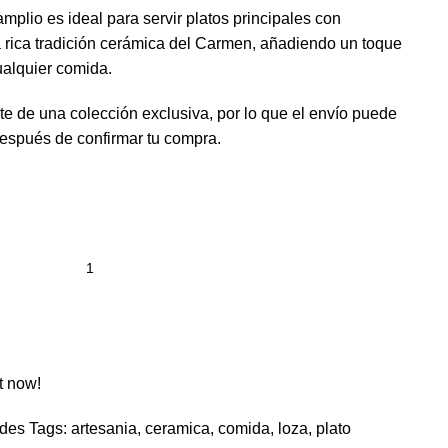
 amplio es ideal para servir platos principales con
a rica tradición cerámica del Carmen, añadiendo un toque
ualquier comida.
e de una colección exclusiva, por lo que el envío puede
después de confirmar tu compra.
t now!
ndes
Tags:
artesania
,
ceramica
,
comida
,
loza
,
plato