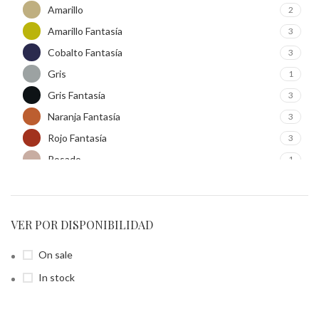
Amarillo
2
Mayoral
2
Amarillo Fantasía
Navidad
3
2
Nido Verde
2
Cobalto Fantasía
3
Primavera
1
Gris
1
Terracota
2
Gris Fantasía
3
Turquesa
3
Naranja Fantasía
3
Rojo Fantasía
3
Rosado
1
Turquesa
2
Turquesa Fantasía
3
Verde Fantasía
VER POR DISPONIBILIDAD
3
On sale
In stock