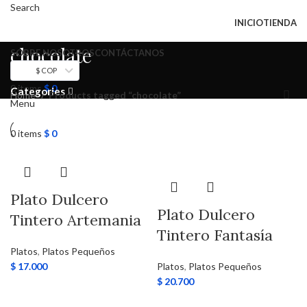
Search
todo el mundo
INICIO
TIENDA
chocolate
SOBRE NOSOTROS
CONTÁCTANOS
$ COP
0
items
$
0
Categories
Home
Products tagged “chocolate”
Menu
0
items
$
0
Plato Dulcero
Plato Dulcero
Tintero Artemania
Tintero Fantasía
Platos
,
Platos Pequeños
$
17.000
Platos
,
Platos Pequeños
$
20.700