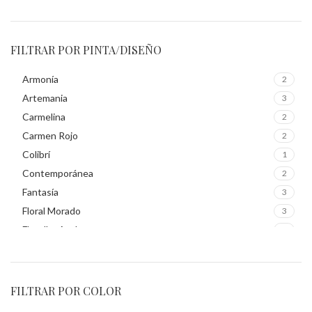
FILTRAR POR PINTA/DISEÑO
Armonía
2
Artemania
3
Carmelina
2
Carmen Rojo
2
Colibrí
1
Contemporánea
2
Fantasía
3
Floral Morado
3
Florelba Azul
2
Gruma Morado
1
Guacamaya
1
Inspiración
2
FILTRAR POR COLOR
Mate Gris
3